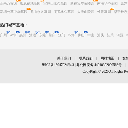
正果万安园
报恩福地墓园
宝鸭山永久墓园
聚福宝华侨陵园
南海华侨墓园
惠东
新塘公墓中华墓园
龙山永久墓园
飞鹅永久墓园
大洋山陵园
长青墓园
恩平长乐
热门城市墓地：
广州
深圳
惠州
清远
东莞
肇庆
江门
珠海
佛山
中山
汕头
韶关
河源
关于我们
|
联系我们
|
网站地图
|
友
粤ICP备16047924号-3
|
粤公网安备 44010302000566号
|
CopyRight © 2026 All R