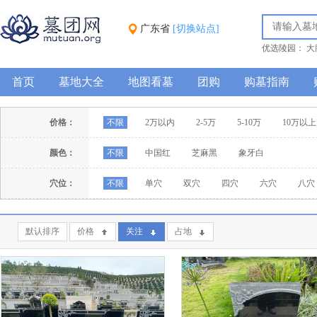
广东省
[切换站点]
优选陵园：
大
园
正果万安
首页
墓地大全
地图看墓
团购
购墓指南
价格：
不限
2万以内
2-5万
5-10万
10万以上
颜色：
不限
中国红
芝麻黑
象牙白
穴位：
不限
单穴
双穴
四穴
六穴
八穴
默认排序
价格
关注
占地