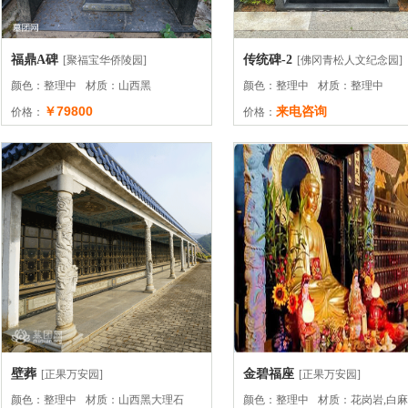
福鼎A碑
传统碑-2
[聚福宝华侨陵园]
[佛冈青松人文纪念园]
颜色：整理中
材质：山西黑
颜色：整理中
材质：整理中
￥79800
来电咨询
价格：
价格：
壁葬
金碧福座
[正果万安园]
[正果万安园]
颜色：整理中
材质：山西黑大理石
颜色：整理中
材质：花岗岩,白